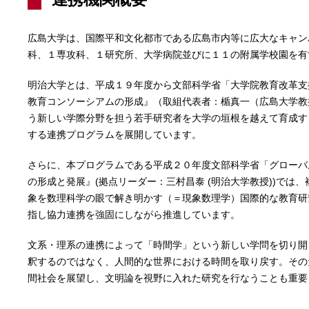
広島大学は、国際平和文化都市である広島市内等に広大なキャン
科、１専攻科、１研究所、大学病院並びに１１の附属学校園を有
明治大学とは、平成１９年度から文部科学省「大学院教育改革支
教育コンソーシアムの形成』（取組代表者：楯真一（広島大学教
う新しい学際分野を担う若手研究者を大学の垣根を越えて育成す
する連携プログラムを展開しています。
さらに、本プログラムである平成２０年度文部科学省「グローバ
の形成と発展』(拠点リーダー：三村昌泰 (明治大学教授))では
象を数理科学の眼で解き明かす（＝現象数理学）国際的な教育研
指し協力連携を強固にしながら推進しています。
文系・理系の連携によって「時間学」という新しい学問を切り開
釈するのではなく、人間的な世界における時間を取り戻す。その
間社会を展望し、文明論を視野に入れた研究を行なうことも重要