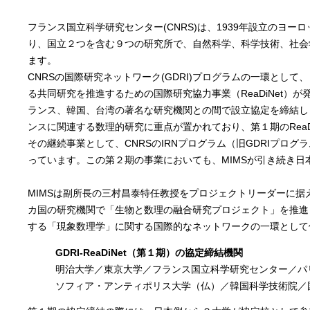
フランス国立科学研究センター(CNRS)は、1939年設立のヨ
り、国立２つを含む９つの研究所で、自然科学、科学技術、社会
ます。
CNRSの国際研究ネットワーク(GDRI)プログラムの一環とし
る共同研究を推進するための国際研究協力事業（ReaDiNet）が発足
ランス、韓国、台湾の著名な研究機関との間で設立協定を締結し
ンスに関連する数理的研究に重点が置かれており、第１期のReaDi
その継続事業として、CNRSのIRNプログラム（旧GDRIプログラム
っています。この第２期の事業においても、MIMSが引き続き日
MIMSは副所長の三村昌泰特任教授をプロジェクトリーダーに据
カ国の研究機関で「生物と数理の融合研究プロジェクト」を推進し
する「現象数理学」に関する国際的なネットワークの一環として
GDRI-ReaDiNet（第１期）の協定締結機関
明治大学／東京大学／フランス国立科学研究センター／パ
ソフィア・アンティポリス大学（仏）／韓国科学技術院／