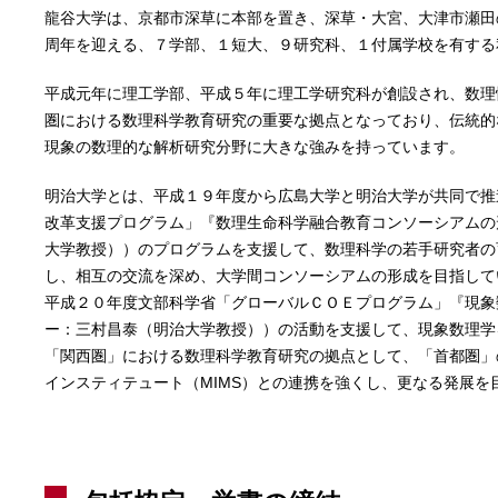
龍谷大学は、京都市深草に本部を置き、深草・大宮、大津市瀬田
周年を迎える、７学部、１短大、９研究科、１付属学校を有する
平成元年に理工学部、平成５年に理工学研究科が創設され、数理
圏における数理科学教育研究の重要な拠点となっており、伝統的
現象の数理的な解析研究分野に大きな強みを持っています。
明治大学とは、平成１９年度から広島大学と明治大学が共同で推
改革支援プログラム」『数理生命科学融合教育コンソーシアムの
大学教授））のプログラムを支援して、数理科学の若手研究者の
し、相互の交流を深め、大学間コンソーシアムの形成を目指して
平成２０年度文部科学省「グローバルＣＯＥプログラム」『現象
ー：三村昌泰（明治大学教授））の活動を支援して、現象数理学
「関西圏」における数理科学教育研究の拠点として、「首都圏」
インスティテュート（MIMS）との連携を強くし、更なる発展を