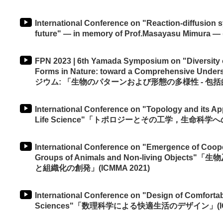
International Conference on "Reaction-diffusion s
future" — in memory of Prof.Masayasu Mimura —
FPN 2023 | 6th Yamada Symposium on "Diversity o
Forms in Nature: toward a Comprehensive 
ジウム: 「生物のパターンおよび形態の多様性 - 包
International Conference on "Topology and its Ap
Life Science"「トポロジーとその工学，生命科学への応
International Conference on "Emergence of Coope
Groups of Animals and Non-living Obj
と組織化の創発」(ICMMA 2021)
International Conference on "Design of Comfortab
Sciences"「数理科学による快適生活のデザイン」(ICM