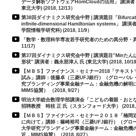
データ解析ソフトウェアHomCloudの活用」 講演者
東北大学) (2018, 12/13）
第38回ダイナミクス研究会中野 | 講演題目「Bifurcation of r
infinite-dimensional Hamiltonian syste
学院情報学研究科) (2018, 11/9）
「数学・数理科学専攻若手研究者のための異分野・異業
11/17)
第37回ダイナミクス研究会中野 | 講演題目"Min
形状" 講演者：義永那津人 氏 (東北大学) (2018, 10/18
【ＭＢＳ】ファイナンス・セミナー2018「テキス
試み」講師：後藤卓（三菱UFJ銀行）（グローバル
究ブランディング事業金融チーム：金融危機の解明
MIMS協賛） （2018, 9/27）
明治大学総合数理学部講演会「こどもの着眼・おとな
招聘教授 時枝 正 氏（スタンフォード大学） (2018, 9/1
【ＭＢＳ】ファイナンス・セミナー２０１８「楠岡近
に向けて」講師：篠崎裕司（三菱UFJ銀行）（グロ
大学研究ブランディング事業金融チーム：金融危機
近，MIMS協賛）（2018, 8/27）