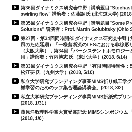
第36回ダイナミクス研究会中野 | 講演題目"Stochastic cha
swirling flow" 講演者：佐藤譲 氏 (北海道大学) (2018, 
第35回ダイナミクス研究会中野 | 講演題目"Some Propert
Solutions" 講演者：Prof. Martin Golubitsky (Ohio Sta
第27回・第34回同時開催 ダイナミクス研究会中野 | 第
風のため延期）「一様剪断流のLESにおける非線形
（大阪大学），第34回「パーシステントホモロジー
用」講演者：竹内博志 氏（東北大学）(2018, 6/14)
第33回ダイナミクス研究会中野「有限時間特異性：
松江要 氏（九州大学）(2018, 5/10)
私立大学研究ブランディング事業MIMS折り紙工学
械学習のためのラフ集合理論講演会」(2018, 3/2)
私立大学研究ブランディング事業MIMS折紙式プリ
(2018, 1/31）
藤原洋数理科学賞大賞受賞記念 MIMSシンポジウム
(2018, 1/6）