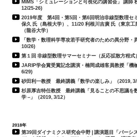
MIMS「シミュレーションと可視化の講習会」 講師 秋山
12/25-26)
2019年度 第4回・第5回・第6回明治非線型数理セミ
保久 氏（島根大学）、11/20 利根川吉廣 氏（東京工業
（龍谷大学）
「数学・数理科学専攻若手研究者のための異分野・異業
10/26)
第１回 非線型数理サマーセミナー（反応拡散方程式）（201
JARIP学会賞受賞記念講演・楠岡成雄客員教授「機械学
6/29)
砂田利一教授 最終講義「数学の楽しみ」（2019, 3/
杉原厚吉特任教授 最終講義「見ることの不思議を数
学 –」（2019, 3/12）
2018年
第39回ダイナミクス研究会中野 | 講演題目「パー